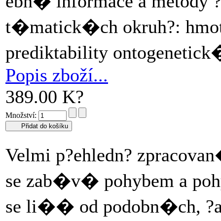
ebn� informace a metod
t�matick�ch okruh?: hmotnos
prediktability ontogenetic
Popis zboží...
389.00 K?
Množství:
Velmi p?ehledn? zpracova
se zab�v� pohybem a pohy
se li�� od podobn�ch, ?a