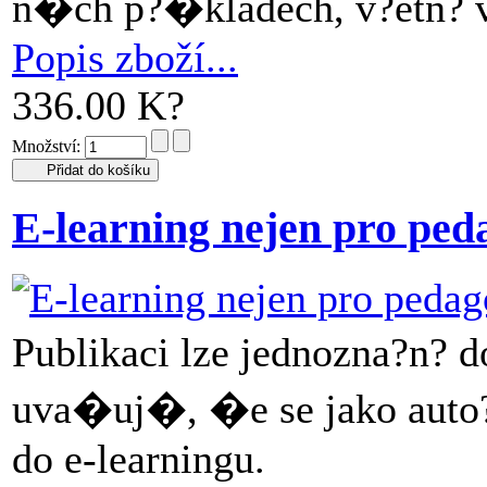
n�ch p?�kladech, v?etn? 
Popis zboží...
336.00 K?
Množství:
E-learning nejen pro ped
Publikaci lze jednozna?n?
uva�uj�, �e se jako auto?
do e-learningu.