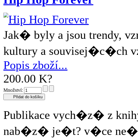
Jak� byly a jsou trendy, v
kultury a souvisej�c�ch vz
Popis zboží...
200.00 K?
Množství:
Publikace vych�z� z knih
nab�z� je�t? v�ce ne� 