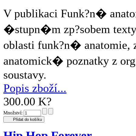
V publikaci Funk?n� anato
�stupn�m zp?sobem texty
oblasti funk?n� anatomi
anatomick� poznatky z or
soustavy.
Popis zboží...
300.00 K?
Množství:
Hip Hop Forever