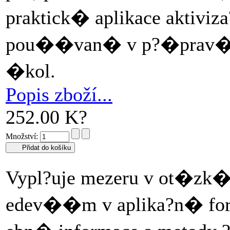
praktick� aplikace aktiviz
pou��van� v p?�prav�ch 
�kol.
Popis zboží...
252.00 K?
Množství:
Vypl?uje mezeru v ot�zk�
edev��m v aplika?n� for