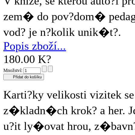
V knize, se kterou auto?i
zem� do pov?dom� pedagog?
vod? je n?kolik unik�t?.
Popis zboží...
180.00 K?
Množství:
Karti?ky velikosti vizitek
z�kladn�ch krok? a her. J
u?it ly�ovat hrou, z�bavn