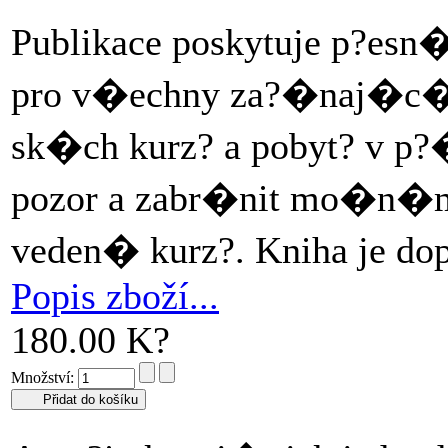
Publikace poskytuje p?es
pro v�echny za?�naj�c�
sk�ch kurz? a pobyt? v p?
pozor a zabr�nit mo�n�m
veden� kurz?. Kniha je do
Popis zboží...
180.00 K?
Množství: