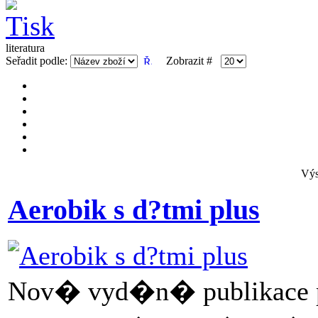
literatura
Seřadit podle:
Zobrazit #
Výs
Aerobik s d?tmi plus
Nov� vyd�n� publikace pro