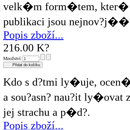
velk�m form�tem, kter� j
publikaci jsou nejnov?j�
Popis zboží...
216.00 K?
Množství:
Kdo s d?tmi ly�uje, ocen�
a sou?asn? nau?it ly�ova
jej strachu a p�d?.
Popis zboží...