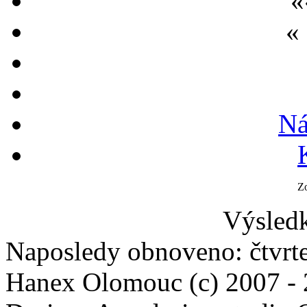
«
«
Ná
Z
Výsledk
Naposledy obnoveno: čtvrte
Hanex Olomouc (c) 2007 -