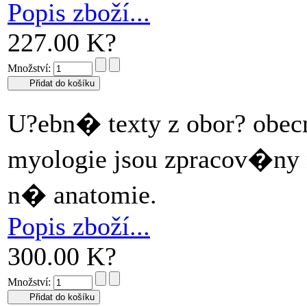
Popis zboží...
227.00 K?
Množství:
U?ebn� texty z obor? obec
myologie jsou zpracov�ny
n� anatomie.
Popis zboží...
300.00 K?
Množství: