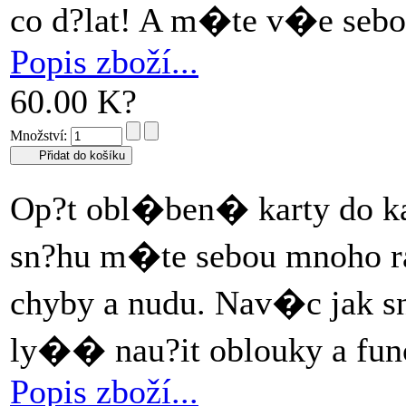
co d?lat! A m�te v�e seb
Popis zboží...
60.00 K?
Množství:
Op?t obl�ben� karty do 
sn?hu m�te sebou mnoho rad 
chyby a nudu. Nav�c jak 
ly�� nau?it oblouky a fun
Popis zboží...