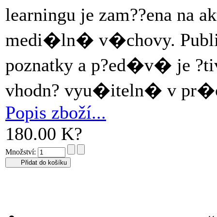
learningu je zam??ena na 
medi�ln� v�chovy. Publi
poznatky a p?ed�v� je ?tiv
vhodn? vyu�iteln� v pr�c
Popis zboží...
180.00 K?
Množství: