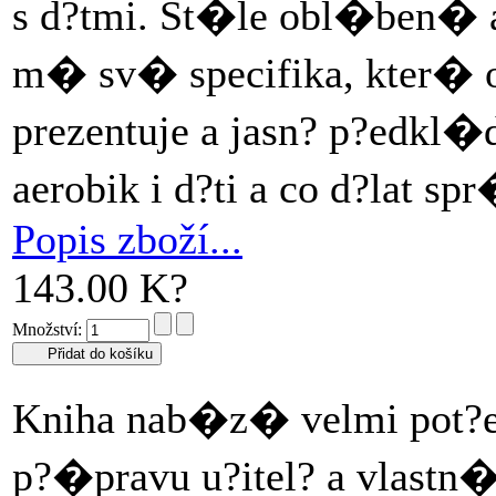
s d?tmi. St�le obl�ben� a
m� sv� specifika, kter� o
prezentuje a jasn? p?edkl�
aerobik i d?ti a co d?lat s
Popis zboží...
143.00 K?
Množství:
Kniha nab�z� velmi pot?e
p?�pravu u?itel? a vlastn