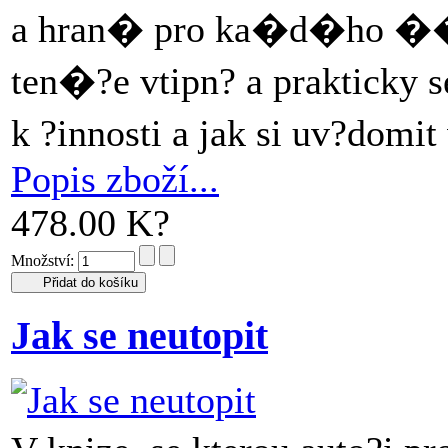
a hran� pro ka�d�ho ��
ten�?e vtipn? a prakticky 
k ?innosti a jak si uv?domi
Popis zboží...
478.00 K?
Množství:
Jak se neutopit