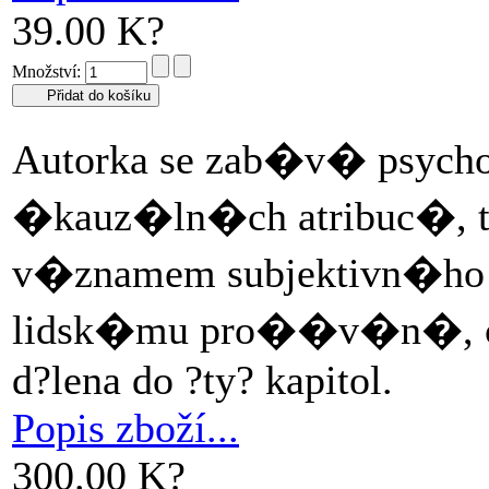
39.00 K?
Množství:
Autorka se zab�v� psyc
�kauz�ln�ch atribuc�, t
v�znamem subjektivn�ho
lidsk�mu pro��v�n�, c
d?lena do ?ty? kapitol.
Popis zboží...
300.00 K?