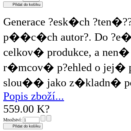
Generace ?esk�ch ?ten�?? 
p��c�ch autor?. Do ?e�t
celkov� produkce, a nen� p
r�mcov� p?ehled o jej� 
slou�� jako z�kladn� po
Popis zboží...
559.00 K?
Množství: