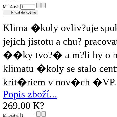
Množství:
Klima �koly ovliv?uje spok
jejich jistotu a chu? prac
��ky tvo?� a m?li by o 
klimatu �koly se stalo c
krit�riem v nov�ch �VP
Popis zboží...
269.00 K?
Množství: