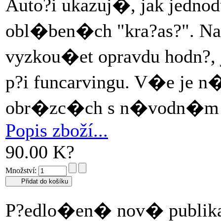
Auto?i ukazuj�, jak jedn
obl�ben�ch "kra?as?". N
vyzkou�et opravdu hodn?, 
p?i funcarvingu. V�e je n
obr�zc�ch s n�vodn�m po
Popis zboží...
90.00 K?
Množství:
P?edlo�en� nov� publikac