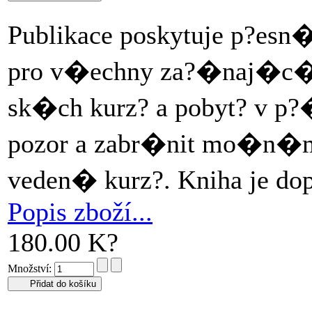
Publikace poskytuje p?es
pro v�echny za?�naj�c�
sk�ch kurz? a pobyt? v p?
pozor a zabr�nit mo�n�m
veden� kurz?. Kniha je do
Popis zboží...
180.00 K?
Množství: