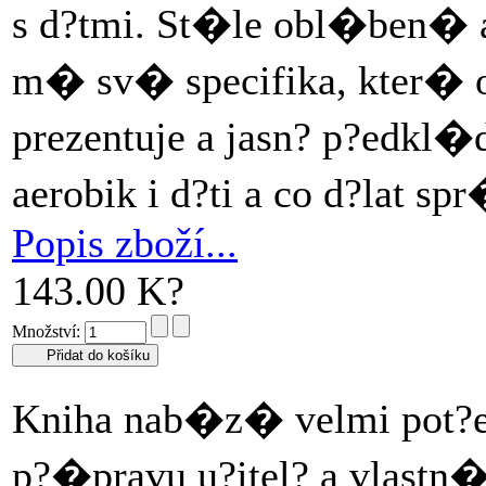
s d?tmi. St�le obl�ben� a
m� sv� specifika, kter� o
prezentuje a jasn? p?edkl�
aerobik i d?ti a co d?lat s
Popis zboží...
143.00 K?
Množství:
Kniha nab�z� velmi pot?e
p?�pravu u?itel? a vlastn