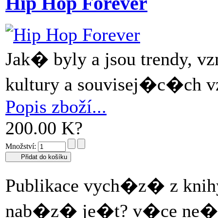
Hip Hop Forever
Jak� byly a jsou trendy, v
kultury a souvisej�c�ch vz
Popis zboží...
200.00 K?
Množství:
Publikace vych�z� z knih
nab�z� je�t? v�ce ne� 