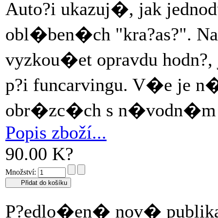
Auto?i ukazuj�, jak jedn
obl�ben�ch "kra?as?". N
vyzkou�et opravdu hodn?, 
p?i funcarvingu. V�e je n
obr�zc�ch s n�vodn�m po
Popis zboží...
90.00 K?
Množství:
P?edlo�en� nov� publikac