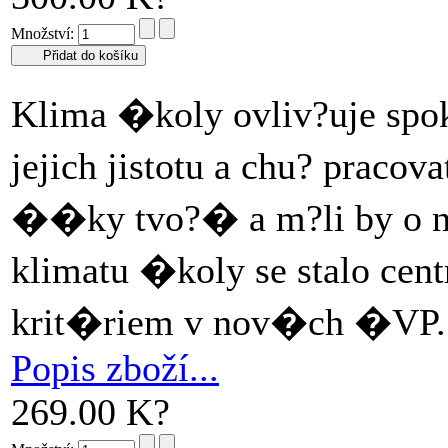
Množství:
Klima �koly ovliv?uje spok
jejich jistotu a chu? prac
��ky tvo?� a m?li by o 
klimatu �koly se stalo c
krit�riem v nov�ch �VP
Popis zboží...
269.00 K?