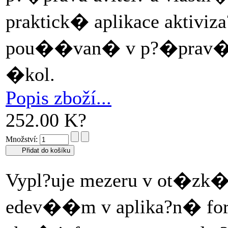
praktick� aplikace aktiviz
pou��van� v p?�prav�ch 
�kol.
Popis zboží...
252.00 K?
Množství:
Vypl?uje mezeru v ot�zk�
edev��m v aplika?n� for