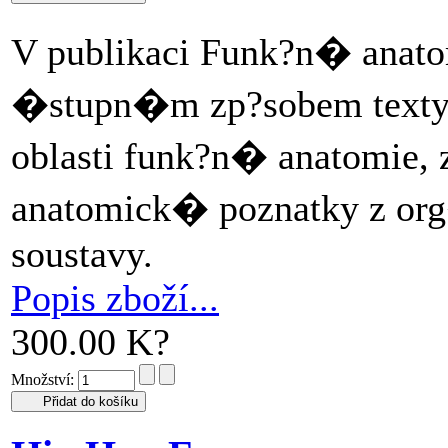
V publikaci Funk?n� anato
�stupn�m zp?sobem texty
oblasti funk?n� anatomi
anatomick� poznatky z or
soustavy.
Popis zboží...
300.00 K?
Množství: