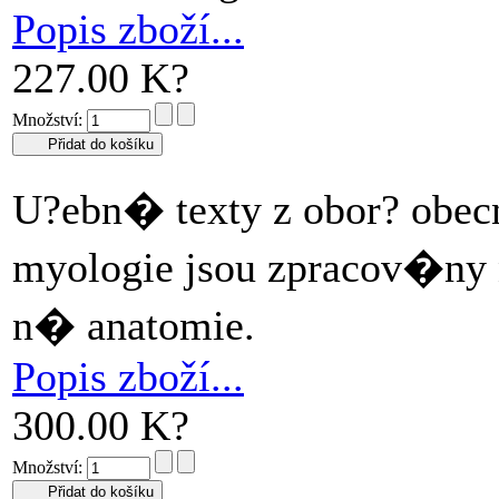
Popis zboží...
227.00 K?
Množství:
U?ebn� texty z obor? obec
myologie jsou zpracov�ny
n� anatomie.
Popis zboží...
300.00 K?
Množství: