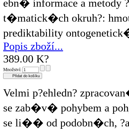
ebn� informace a metod
t�matick�ch okruh?: hmotnos
prediktability ontogenetic
Popis zboží...
389.00 K?
Množství:
Velmi p?ehledn? zpracova
se zab�v� pohybem a pohy
se li�� od podobn�ch, ?a