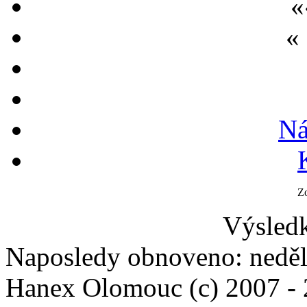
«
«
Ná
Z
Výsledk
Naposledy obnoveno: neděl
Hanex Olomouc (c) 2007 -