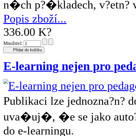
n�ch p?�kladech, v?etn? 
Popis zboží...
336.00 K?
Množství:
E-learning nejen pro ped
Publikaci lze jednozna?n?
uva�uj�, �e se jako auto?
do e-learningu.