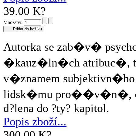
39.00 K?
Množství:
Autorka se zab�v� psyc
�kauz�ln�ch atribuc�, t
v�znamem subjektivn�ho
lidsk�mu pro��v�n�, c
d?lena do ?ty? kapitol.
Popis zboží...
300.00 K?