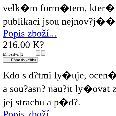
velk�m form�tem, kter� j
publikaci jsou nejnov?j�
Popis zboží...
216.00 K?
Množství:
Kdo s d?tmi ly�uje, ocen�
a sou?asn? nau?it ly�ova
jej strachu a p�d?.
Popis zboží...