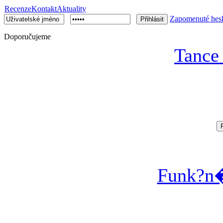
Recenze
Kontakt
Aktuality
Zapomenuté hes
Doporučujeme
Tance
Funk?n�