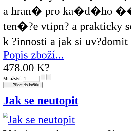
a hran� pro ka�d�ho ��
ten�?e vtipn? a prakticky 
k ?innosti a jak si uv?domi
Popis zboží...
478.00 K?
Množství:
Jak se neutopit