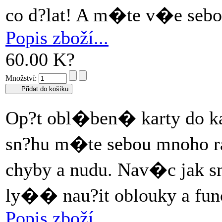
co d?lat! A m�te v�e seb
Popis zboží...
60.00 K?
Množství:
Op?t obl�ben� karty do 
sn?hu m�te sebou mnoho rad 
chyby a nudu. Nav�c jak 
ly�� nau?it oblouky a fun
Popis zboží...