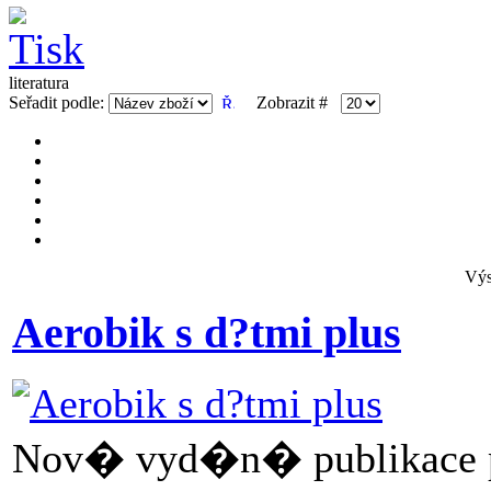
literatura
Seřadit podle:
Zobrazit #
Výs
Aerobik s d?tmi plus
Nov� vyd�n� publikace pro