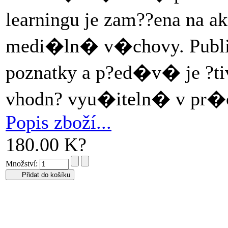
learningu je zam??ena na 
medi�ln� v�chovy. Publi
poznatky a p?ed�v� je ?tiv
vhodn? vyu�iteln� v pr�c
Popis zboží...
180.00 K?
Množství: