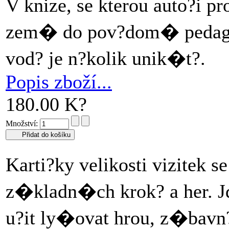
V knize, se kterou auto?i
zem� do pov?dom� pedagog?
vod? je n?kolik unik�t?.
Popis zboží...
180.00 K?
Množství:
Karti?ky velikosti vizitek
z�kladn�ch krok? a her. J
u?it ly�ovat hrou, z�bavn