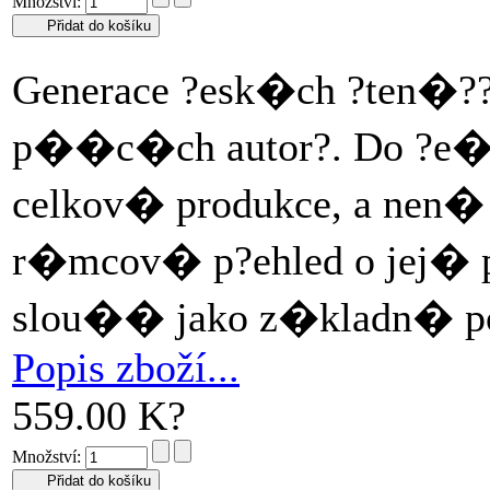
Množství:
Generace ?esk�ch ?ten�?? 
p��c�ch autor?. Do ?e�t
celkov� produkce, a nen� p
r�mcov� p?ehled o jej� 
slou�� jako z�kladn� po
Popis zboží...
559.00 K?
Množství: