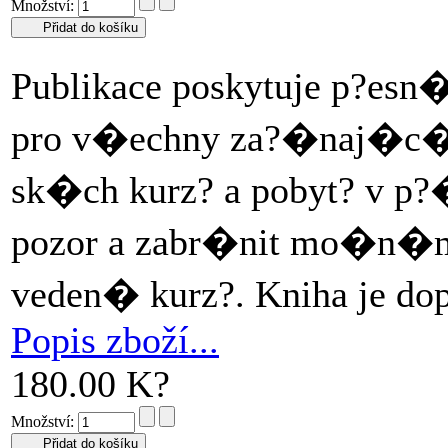
Množství:
Publikace poskytuje p?es
pro v�echny za?�naj�c�
sk�ch kurz? a pobyt? v p?
pozor a zabr�nit mo�n�m
veden� kurz?. Kniha je do
Popis zboží...
180.00 K?
Množství: