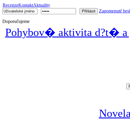
Recenze
Kontakt
Aktuality
Zapomenuté hes
Doporučujeme
Pohybov� aktivita d?t� a j
Novela