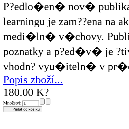
P?edlo�en� nov� publikac
learningu je zam??ena na 
medi�ln� v�chovy. Publi
poznatky a p?ed�v� je ?tiv
vhodn? vyu�iteln� v pr�c
Popis zboží...
180.00 K?
Množství: