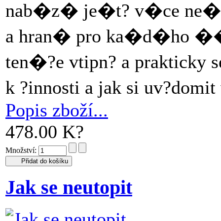
nab�z� je�t? v�ce ne� 
a hran� pro ka�d�ho ��
ten�?e vtipn? a prakticky 
k ?innosti a jak si uv?domi
Popis zboží...
478.00 K?
Množství:
Jak se neutopit