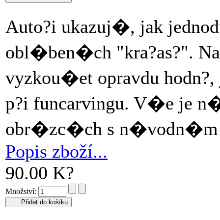
Auto?i ukazuj�, jak jedn
obl�ben�ch "kra?as?". N
vyzkou�et opravdu hodn?, 
p?i funcarvingu. V�e je n
obr�zc�ch s n�vodn�m po
Popis zboží...
90.00 K?
Množství: