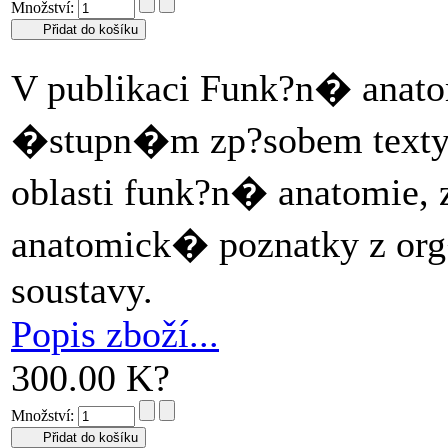
Množství:
V publikaci Funk?n� anato
�stupn�m zp?sobem texty
oblasti funk?n� anatomi
anatomick� poznatky z or
soustavy.
Popis zboží...
300.00 K?
Množství: