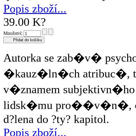
Popis zboží...
39.00 K?
Množství:
Autorka se zab�v� psyc
�kauz�ln�ch atribuc�, t
v�znamem subjektivn�ho
lidsk�mu pro��v�n�, c
d?lena do ?ty? kapitol.
Popis zboží...