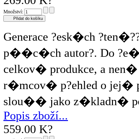
269.00 K?
Množství:
Generace ?esk�ch ?ten�?? 
p��c�ch autor?. Do ?e�t
celkov� produkce, a nen� p
r�mcov� p?ehled o jej� 
slou�� jako z�kladn� po
Popis zboží...
559.00 K?