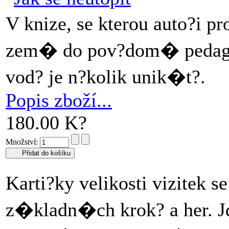
V knize, se kterou auto?i
zem� do pov?dom� pedagog?
vod? je n?kolik unik�t?.
Popis zboží...
180.00 K?
Množství:
Karti?ky velikosti vizitek
z�kladn�ch krok? a her. J