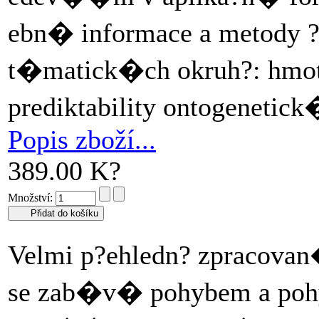
ebn� informace a metod
t�matick�ch okruh?: hmotnos
prediktability ontogenetic
Popis zboží...
389.00 K?
Množství:
Velmi p?ehledn? zpracova
se zab�v� pohybem a pohy