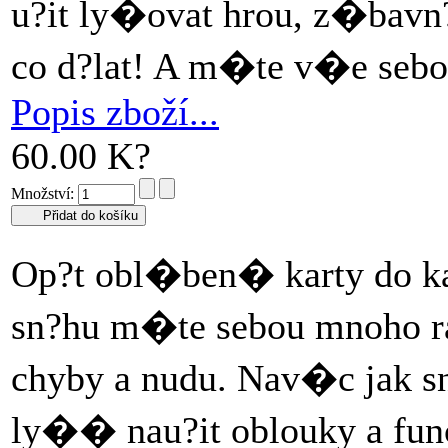
u?it ly�ovat hrou, z�bavn
co d?lat! A m�te v�e seb
Popis zboží...
60.00 K?
Množství:
Op?t obl�ben� karty do 
sn?hu m�te sebou mnoho rad 
chyby a nudu. Nav�c jak 
ly�� nau?it oblouky a fun