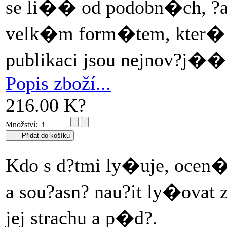
se li�� od podobn�ch, ?a
velk�m form�tem, kter� j
publikaci jsou nejnov?j�
Popis zboží...
216.00 K?
Množství:
Kdo s d?tmi ly�uje, ocen�
a sou?asn? nau?it ly�ova
jej strachu a p�d?.