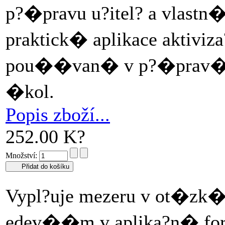
p?�pravu u?itel? a vlastn
praktick� aplikace aktiviz
pou��van� v p?�prav�ch 
�kol.
Popis zboží...
252.00 K?
Množství:
Vypl?uje mezeru v ot�zk�
edev��m v aplika?n� for