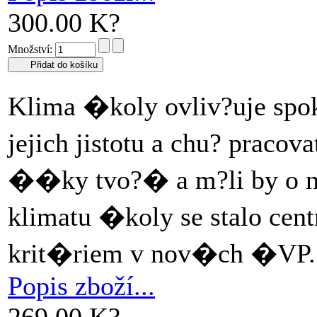
300.00 K?
Množství:
Klima �koly ovliv?uje spok
jejich jistotu a chu? prac
��ky tvo?� a m?li by o 
klimatu �koly se stalo c
krit�riem v nov�ch �VP
Popis zboží...