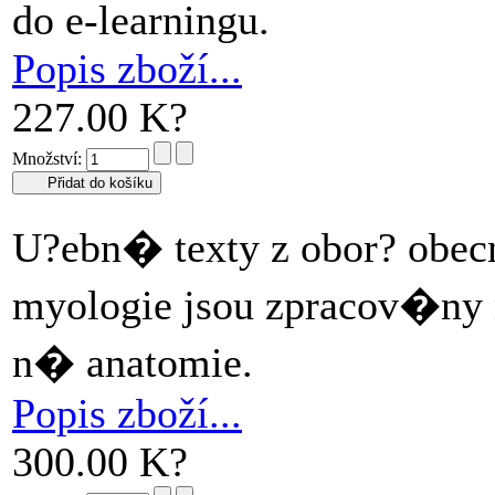
do e-learningu.
Popis zboží...
227.00 K?
Množství:
U?ebn� texty z obor? obec
myologie jsou zpracov�ny
n� anatomie.
Popis zboží...
300.00 K?