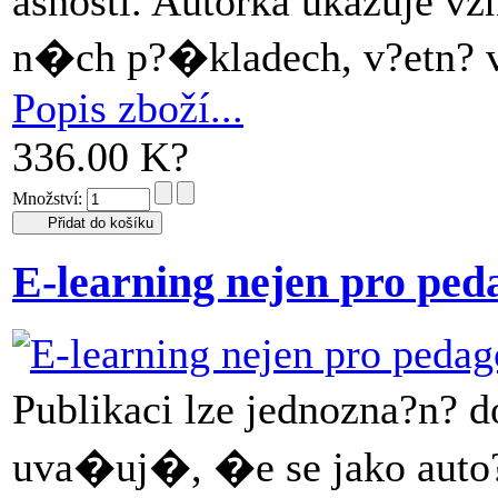
asnosti. Autorka ukazuje v
n�ch p?�kladech, v?etn? 
Popis zboží...
336.00 K?
Množství:
E-learning nejen pro ped
Publikaci lze jednozna?n?
uva�uj�, �e se jako auto?