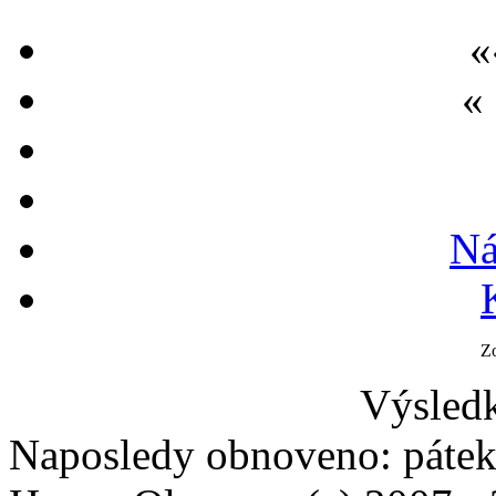
«
«
Ná
Z
Výsledk
Naposledy obnoveno: pátek