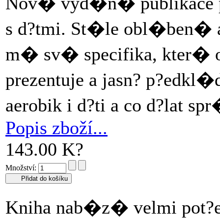
Nov� vyd�n� publikace pro
s d?tmi. St�le obl�ben� a
m� sv� specifika, kter� o
prezentuje a jasn? p?edkl�
aerobik i d?ti a co d?lat s
Popis zboží...
143.00 K?
Množství:
Kniha nab�z� velmi pot?e