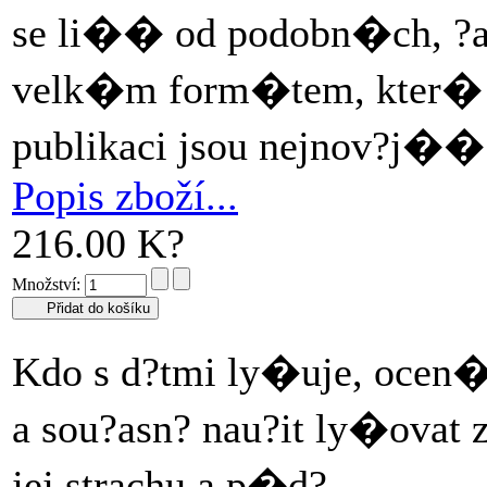
se li�� od podobn�ch, ?a
velk�m form�tem, kter� j
publikaci jsou nejnov?j�
Popis zboží...
216.00 K?
Množství:
Kdo s d?tmi ly�uje, ocen�
a sou?asn? nau?it ly�ova
jej strachu a p�d?.