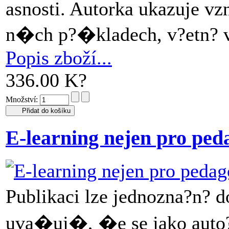
asnosti. Autorka ukazuje v
n�ch p?�kladech, v?etn? 
Popis zboží...
336.00 K?
Množství:
E-learning nejen pro ped
Publikaci lze jednozna?n?
uva�uj�, �e se jako auto?