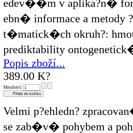
edev��m v aplika?n� for
ebn� informace a metod
t�matick�ch okruh?: hmotnos
prediktability ontogenetic
Popis zboží...
389.00 K?
Množství:
Velmi p?ehledn? zpracova
se zab�v� pohybem a pohy