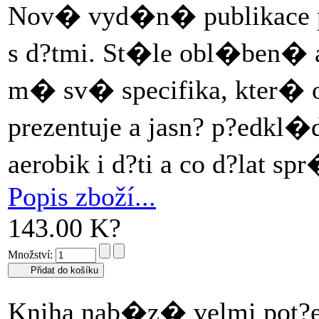
Nov� vyd�n� publikace pro
s d?tmi. St�le obl�ben� a
m� sv� specifika, kter� o
prezentuje a jasn? p?edkl�
aerobik i d?ti a co d?lat s
Popis zboží...
143.00 K?
Množství:
Kniha nab�z� velmi pot?e