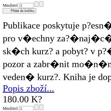
Množství:
Publikace poskytuje p?es
pro v�echny za?�naj�c�
sk�ch kurz? a pobyt? v p?
pozor a zabr�nit mo�n�m
veden� kurz?. Kniha je do
Popis zboží...
180.00 K?
Množství: