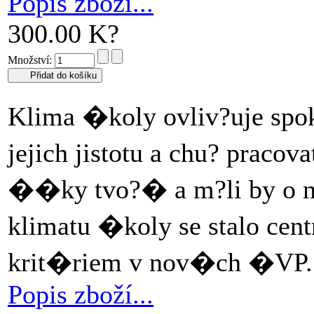
Popis zboží...
300.00 K?
Množství:
Klima �koly ovliv?uje spok
jejich jistotu a chu? prac
��ky tvo?� a m?li by o 
klimatu �koly se stalo c
krit�riem v nov�ch �VP
Popis zboží...