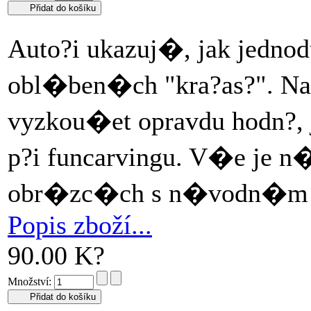
Auto?i ukazuj�, jak jedn
obl�ben�ch "kra?as?". N
vyzkou�et opravdu hodn?, 
p?i funcarvingu. V�e je n
obr�zc�ch s n�vodn�m po
Popis zboží...
90.00 K?
Množství: