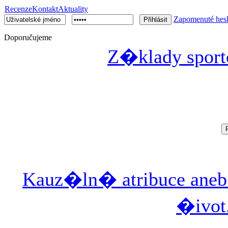
Recenze
Kontakt
Aktuality
Zapomenuté hes
Doporučujeme
Z�klady sport
Kauz�ln� atribuce ane
�ivot