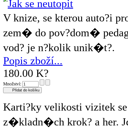
V knize, se kterou auto?i
zem� do pov?dom� pedagog?
vod? je n?kolik unik�t?.
Popis zboží...
180.00 K?
Množství:
Karti?ky velikosti vizitek
z�kladn�ch krok? a her. J