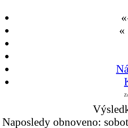
«
«
Ná
Z
Výsledk
Naposledy obnoveno: sobot