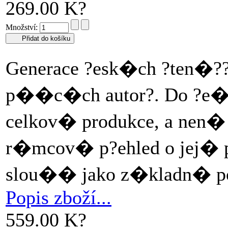
269.00 K?
Množství:
Generace ?esk�ch ?ten�?? 
p��c�ch autor?. Do ?e�t
celkov� produkce, a nen� p
r�mcov� p?ehled o jej� 
slou�� jako z�kladn� po
Popis zboží...
559.00 K?