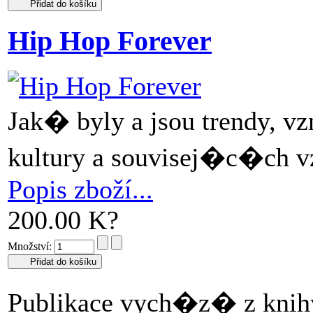
Hip Hop Forever
Jak� byly a jsou trendy, v
kultury a souvisej�c�ch vz
Popis zboží...
200.00 K?
Množství:
Publikace vych�z� z knih