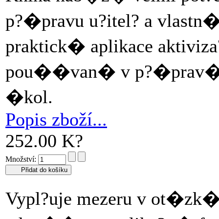
p?�pravu u?itel? a vlastn
praktick� aplikace aktiviz
pou��van� v p?�prav�ch 
�kol.
Popis zboží...
252.00 K?
Množství:
Vypl?uje mezeru v ot�zk�