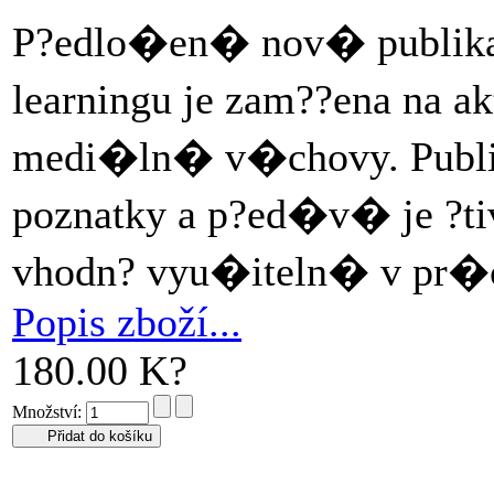
P?edlo�en� nov� publikac
learningu je zam??ena na 
medi�ln� v�chovy. Publi
poznatky a p?ed�v� je ?tiv
vhodn? vyu�iteln� v pr�c
Popis zboží...
180.00 K?
Množství: