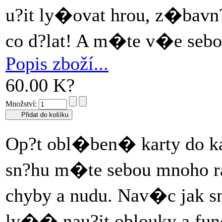
u?it ly�ovat hrou, z�bavn
co d?lat! A m�te v�e seb
Popis zboží...
60.00 K?
Množství:
Op?t obl�ben� karty do 
sn?hu m�te sebou mnoho rad 
chyby a nudu. Nav�c jak 
ly�� nau?it oblouky a fun