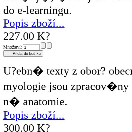
do e-learningu.
Popis zboží...
227.00 K?
Množství:
U?ebn� texty z obor? obec
myologie jsou zpracov�ny
n� anatomie.
Popis zboží...
300.00 K?