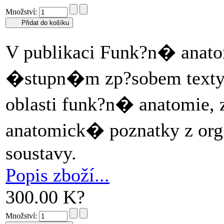
Množství:
V publikaci Funk?n� anato
�stupn�m zp?sobem texty
oblasti funk?n� anatomi
anatomick� poznatky z or
soustavy.
Popis zboží...
300.00 K?
Množství: