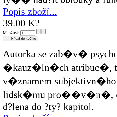
Popis zboží...
39.00 K?
Množství:
Autorka se zab�v� psyc
�kauz�ln�ch atribuc�, t
v�znamem subjektivn�ho
lidsk�mu pro��v�n�, c
d?lena do ?ty? kapitol.