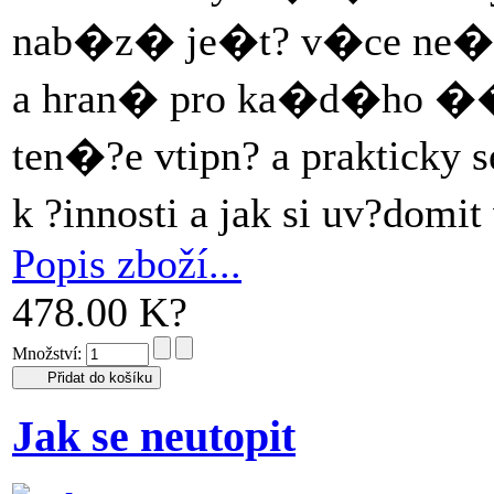
nab�z� je�t? v�ce ne� 
a hran� pro ka�d�ho ��
ten�?e vtipn? a prakticky 
k ?innosti a jak si uv?domi
Popis zboží...
478.00 K?
Množství:
Jak se neutopit