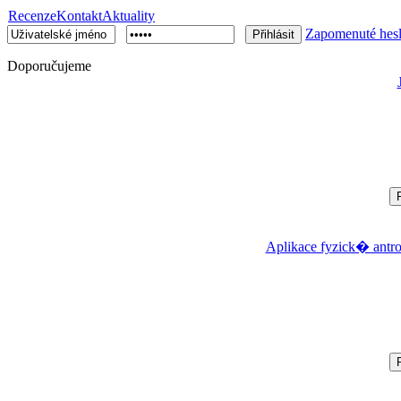
Recenze
Kontakt
Aktuality
Zapomenuté hes
Doporučujeme
Aplikace fyzick� antr