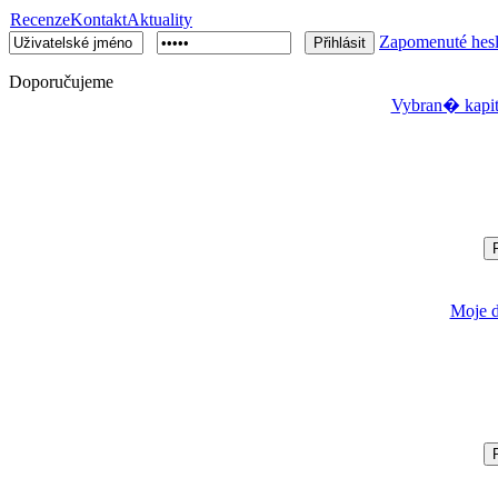
Recenze
Kontakt
Aktuality
Zapomenuté hes
Doporučujeme
Vybran� kapit
Moje 