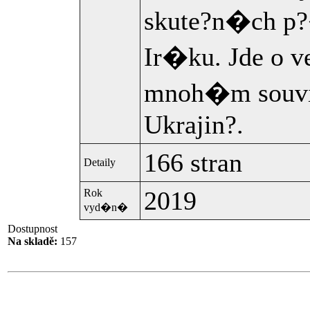
skute?n�ch p?
Ir�ku. Jde o
mnoh�m souvis
Ukrajin?.
166 stran
Detaily
2019
Rok
vyd�n�
Dostupnost
Na skladě:
157