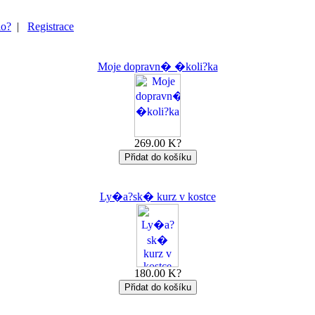
lo?
|
Registrace
Moje dopravn� �koli?ka
269.00 K?
Ly�a?sk� kurz v kostce
180.00 K?