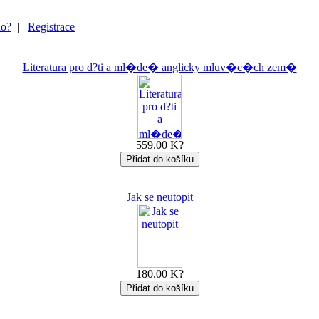
lo?
|
Registrace
Literatura pro d?ti a ml�de� anglicky mluv�c�ch zem�
559.00 K?
Jak se neutopit
180.00 K?