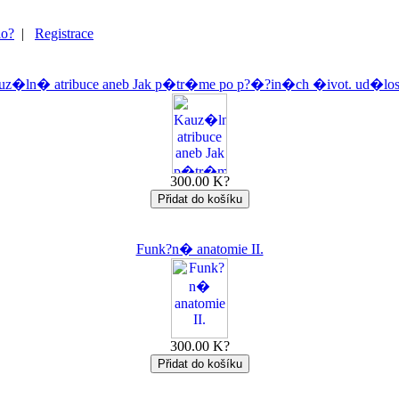
lo?
|
Registrace
uz�ln� atribuce aneb Jak p�tr�me po p?�?in�ch �ivot. ud�lo
300.00 K?
Funk?n� anatomie II.
300.00 K?